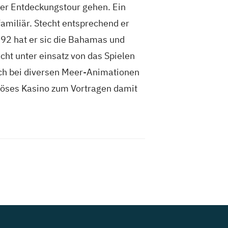
er Entdeckungstour gehen. Ein
amiliär. Stecht entsprechend er
492 hat er sic die Bahamas und
cht unter einsatz von das Spielen
sich bei diversen Meer-Animationen
riöses Kasino zum Vortragen damit