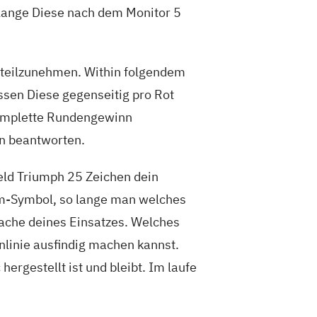
 lange Diese nach dem Monitor 5
l teilzunehmen. Within folgendem
ssen Diese gegenseitig pro Rot
 komplette Rundengewinn
en beantworten.
eld Triumph 25 Zeichen dein
ium-Symbol, so lange man welches
fache deines Einsatzes. Welches
nnlinie ausfindig machen kannst.
ergestellt ist und bleibt. Im laufe