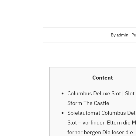
By
admin
Pu
Content
Columbus Deluxe Slot | Slot
Storm The Castle
Spielautomat Columbus De
Slot – vorfinden Eltern die 
ferner bergen Die leser die