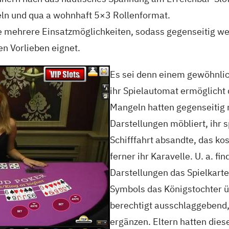
eln und qua a wohnhaft 5×3 Rollenformat.
e mehrere Einsatzmöglichkeiten, sodass gegenseitig we
en Vorlieben eignet.
Es sei denn einem gewöhnli
ihr Spielautomat ermöglicht
Mangeln hatten gegenseitig
Darstellungen möbliert, ihr 
Schifffahrt absandte, das kos
ferner ihr Karavelle. U. a. fi
Darstellungen das Spielkart
Symbols das Königstochter ü
berechtigt ausschlaggebend
ergänzen. Eltern hatten dies