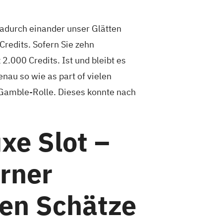
 dadurch einander unser Glätten
Credits. Sofern Sie zehn
.000 Credits. Ist und bleibt es
enau so wie as part of vielen
 Gamble-Rolle. Dieses konnte nach
xe Slot –
erner
gen Schätze