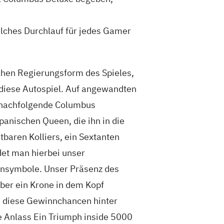
lches Durchlauf für jedes Gamer
chen Regierungsform des Spieles,
 diese Autospiel. Auf angewandten
 nachfolgende Columbus
spanischen Queen, die ihn in die
tbaren Kolliers, ein Sextanten
ndet man hierbei unser
ensymbole. Unser Präsenz des
ber ein Krone in dem Kopf
, diese Gewinnchancen hinter
e Anlass Ein Triumph inside 5000