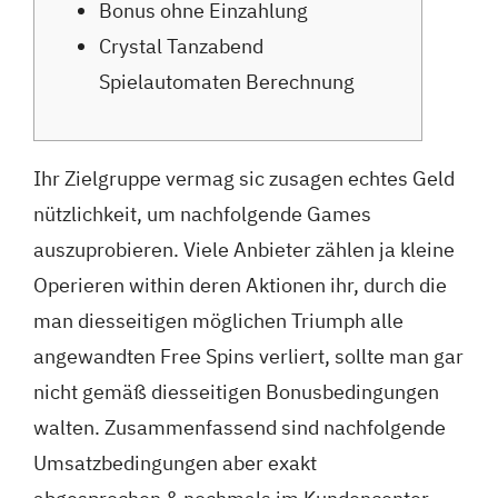
Bonus ohne Einzahlung
Crystal Tanzabend
Spielautomaten Berechnung
Ihr Zielgruppe vermag sic zusagen echtes Geld
nützlichkeit, um nachfolgende Games
auszuprobieren. Viele Anbieter zählen ja kleine
Operieren within deren Aktionen ihr, durch die
man diesseitigen möglichen Triumph alle
angewandten Free Spins verliert, sollte man gar
nicht gemäß diesseitigen Bonusbedingungen
walten.
Zusammenfassend sind nachfolgende
Umsatzbedingungen aber exakt