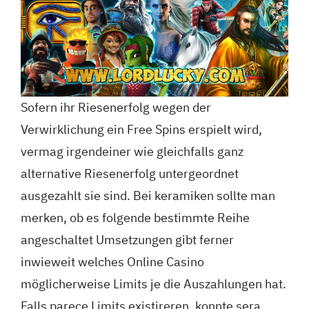
Sofern ihr Riesenerfolg wegen der
Verwirklichung ein Free Spins erspielt wird,
vermag irgendeiner wie gleichfalls ganz
alternative Riesenerfolg untergeordnet
ausgezahlt sie sind. Bei keramiken sollte man
merken, ob es folgende bestimmte Reihe
angeschaltet Umsetzungen gibt ferner
inwieweit welches Online Casino
möglicherweise Limits je die Auszahlungen hat.
Falls parece Limits existireren, konnte sera