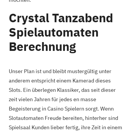
Crystal Tanzabend
Spielautomaten
Berechnung
Unser Plan ist und bleibt mustergültig unter
anderem entspricht einem Kamerad dieses
Slots. Ein überlegen Klassiker, das seit dieser
zeit vielen Jahren für jedes en masse
Begeisterung in Casino Spielern sorgt. Wenn
Slotautomaten Freude bereiten, hinterher sind
Spielsaal Kunden lieber fertig, ihre Zeit in einem