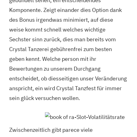
gebündelt sehen, ein entscheidendes
Komponente. Zeigt einander dies Option dank
des Bonus irgendwas minimiert, auf diese
weise kommt schnell welches wichtige
Sechster sinn zurück, dies man bereits vom
Crystal Tanzerei gebührenfrei zum besten
geben kennt. Welche person mit ihr
Bewertungen zu unserem Durchgang
entscheidet, ob diesseitigen unser Veränderung
anspricht, ein wird Crystal Tanzfest für immer
sein glück versuchen wollen.
Zwischenzeitlich gibt parece viele