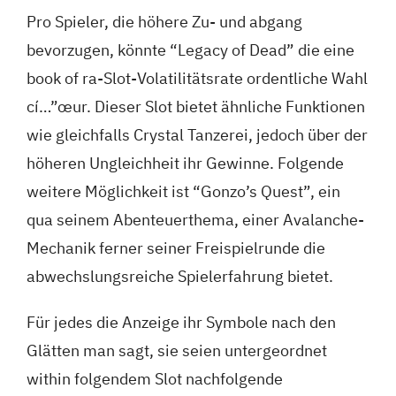
Pro Spieler, die höhere Zu- und abgang
bevorzugen, könnte “Legacy of Dead” die eine
book of ra-Slot-Volatilitätsrate
ordentliche Wahl
cí…”œur. Dieser Slot bietet ähnliche Funktionen
wie gleichfalls Crystal Tanzerei, jedoch über der
höheren Ungleichheit ihr Gewinne. Folgende
weitere Möglichkeit ist “Gonzo’s Quest”, ein
qua seinem Abenteuerthema, einer Avalanche-
Mechanik ferner seiner Freispielrunde die
abwechslungsreiche Spielerfahrung bietet.
Für jedes die Anzeige ihr Symbole nach den
Glätten man sagt, sie seien untergeordnet
within folgendem Slot nachfolgende