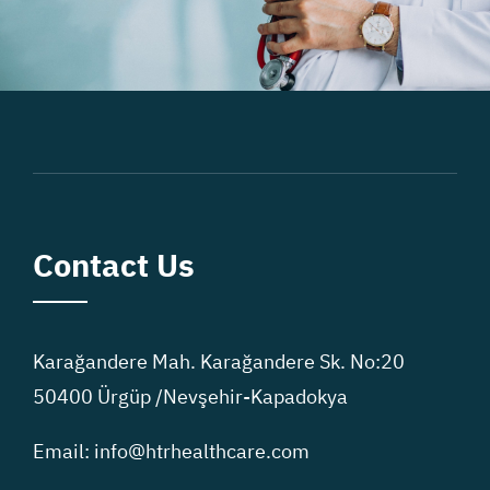
Contact Us
Karağandere Mah. Karağandere Sk. No:20
50400 Ürgüp /Nevşehir-Kapadokya
Email:
info@htrhealthcare.com