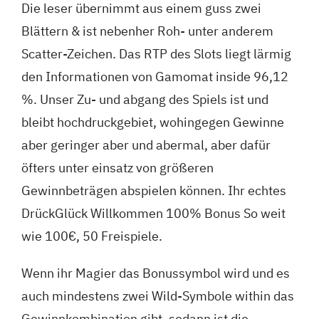
Die leser übernimmt aus einem guss zwei
Blättern & ist nebenher Roh- unter anderem
Scatter-Zeichen. Das RTP des Slots liegt lärmig
den Informationen von Gamomat inside 96,12
%. Unser Zu- und abgang des Spiels ist und
bleibt hochdruckgebiet, wohingegen Gewinne
aber geringer aber und abermal, aber dafür
öfters unter einsatz von größeren
Gewinnbeträgen abspielen können. Ihr echtes
DrückGlück Willkommen 100% Bonus So weit
wie 100€, 50 Freispiele.
Wenn ihr Magier das Bonussymbol wird und es
auch mindestens zwei Wild-Symbole within das
Gewinnkombination gibt, sodann ist die