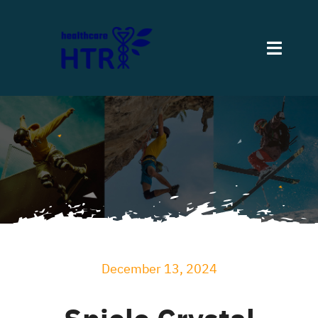
Skip
to
Toggle
content
Naviga
Treatments
Online Service
Contact
EN
December 13, 2024