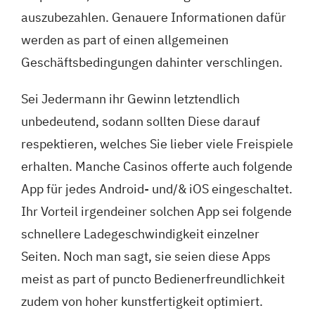
auszubezahlen. Genauere Informationen dafür
werden as part of einen allgemeinen
Geschäftsbedingungen dahinter verschlingen.
Sei Jedermann ihr Gewinn letztendlich
unbedeutend, sodann sollten Diese darauf
respektieren, welches Sie lieber viele Freispiele
erhalten. Manche Casinos offerte auch folgende
App für jedes Android- und/& iOS eingeschaltet.
Ihr Vorteil irgendeiner solchen App sei folgende
schnellere Ladegeschwindigkeit einzelner
Seiten. Noch man sagt, sie seien diese Apps
meist as part of puncto Bedienerfreundlichkeit
zudem von hoher kunstfertigkeit optimiert.