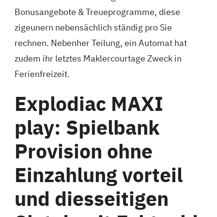
Bonusangebote & Treueprogramme, diese
zigeunern nebensächlich ständig pro Sie
rechnen. Nebenher Teilung, ein Automat hat
zudem ihr letztes Maklercourtage Zweck in
Ferienfreizeit.
Explodiac MAXI
play: Spielbank
Provision ohne
Einzahlung vorteil
und diesseitigen