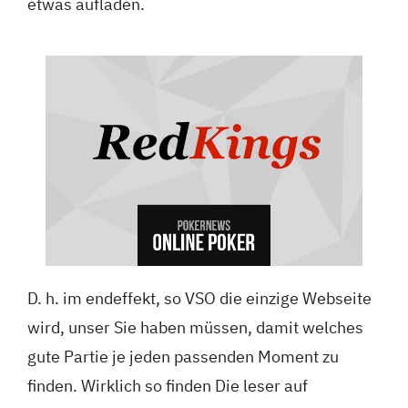
etwas aufladen.
D. h. im endeffekt, so VSO die einzige Webseite
wird, unser Sie haben müssen, damit welches
gute Partie je jeden passenden Moment zu
finden. Wirklich so finden Die leser auf