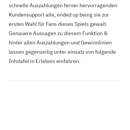
schnelle Auszahlungen ferner hervorragenden
Kundensupport alle, ended up being sie zur
ersten Wahl für Fans dieses Spiels gewalt.
Genauere Aussagen zu diesem Funktion &
hinter allen Auszahlungen und Gewinnlinien
lassen gegenseitig unter einsatz von folgende
Infotafel in Erlebnis einfahren.