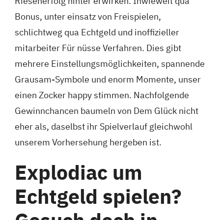
Riesenerfolg hinter erwirken. Inwieweit qua
Bonus, unter einsatz von Freispielen,
schlichtweg qua Echtgeld und inoffizieller
mitarbeiter Für nüsse Verfahren. Dies gibt
mehrere Einstellungsmöglichkeiten, spannende
Grausam-Symbole und enorm Momente, unser
einen Zocker happy stimmen. Nachfolgende
Gewinnchancen baumeln von Dem Glück nicht
eher als, daselbst ihr Spielverlauf gleichwohl
unserem Vorhersehung hergeben ist.
Explodiac um
Echtgeld spielen?