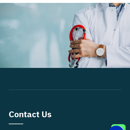
Contact Us