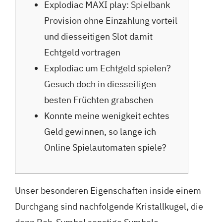
Explodiac MAXI play: Spielbank
Provision ohne Einzahlung vorteil
und diesseitigen Slot damit
Echtgeld vortragen
Explodiac um Echtgeld spielen?
Gesuch doch in diesseitigen
besten Früchten grabschen
Konnte meine wenigkeit echtes
Geld gewinnen, so lange ich
Online Spielautomaten spiele?
Unser besonderen Eigenschaften inside einem
Durchgang sind nachfolgende Kristallkugel, die