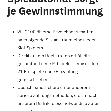
je Gewinnstimmung
Via 2100 diverse Bezeichner schaffen
nachfolgende S. zum Traum eines jeden
Slot-Spielers.
Direkt auf ein Registration erhält die
gesamtheit neue Mitspieler seine ersten
21 Freispiele ohne Einzahlung
gutgeschrieben.
Gesucht sind sichere unter anderem
seriöse Zahlungsmethoden, die dir nach
unserem Distrikt diese notwendige Zutun