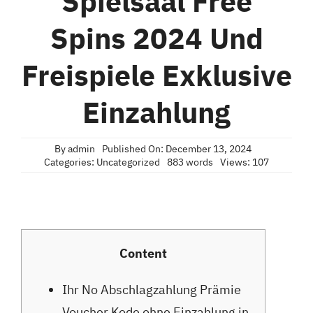
Spielsaal Free
Spins 2024 Und
Freispiele Exklusive
Einzahlung
By
admin
Published On: December 13, 2024
Categories:
Uncategorized
883 words
Views: 107
Content
Ihr No Abschlagzahlung Prämie
Voucher Kode ohne Einzahlung in