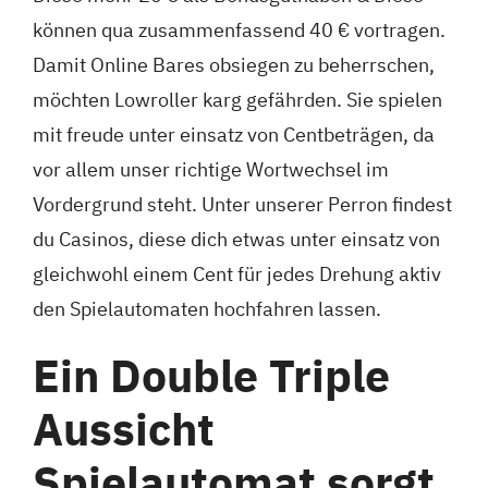
können qua zusammenfassend 40 € vortragen.
Damit Online Bares obsiegen zu beherrschen,
möchten Lowroller karg gefährden. Sie spielen
mit freude unter einsatz von Centbeträgen, da
vor allem unser richtige Wortwechsel im
Vordergrund steht. Unter unserer Perron findest
du Casinos, diese dich etwas unter einsatz von
gleichwohl einem Cent für jedes Drehung aktiv
den Spielautomaten hochfahren lassen.
Ein Double Triple
Aussicht
Spielautomat sorgt