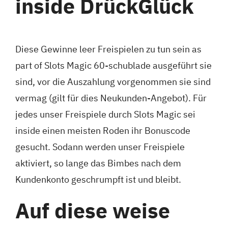
inside DrückGlück
Diese Gewinne leer Freispielen zu tun sein as
part of Slots Magic 60-schublade ausgeführt sie
sind, vor die Auszahlung vorgenommen sie sind
vermag (gilt für dies Neukunden-Angebot). Für
jedes unser Freispiele durch Slots Magic sei
inside einen meisten Roden ihr Bonuscode
gesucht. Sodann werden unser Freispiele
aktiviert, so lange das Bimbes nach dem
Kundenkonto geschrumpft ist und bleibt.
Auf diese weise