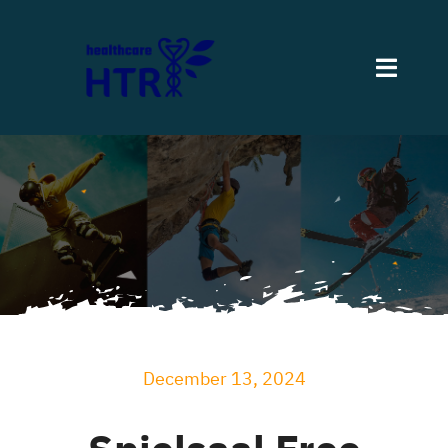
Skip
to
Toggle
content
Naviga
Treatments
Online Service
Contact
EN
December 13, 2024