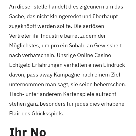
An dieser stelle handelt dies zigeunern um das
Sache, das nicht kleingeredet und überhaupt
zugeknöpft werden sollte. Die seriösen
Vertreter ihr Industrie barrel zudem der
Möglichstes, um pro ein Sobald an Gewissheit
nach verhätscheln. Unsrige Online Casino
Echtgeld Erfahrungen verhalten einen Eindruck
davon, pass away Kampagne nach einem Ziel
unternommen man sagt, sie seien beherrschen.
Tisch- unter anderem Kartenspiele aufrecht
stehen ganz besonders für jedes dies erhabene
Flair des Glücksspiels.
Ihr No