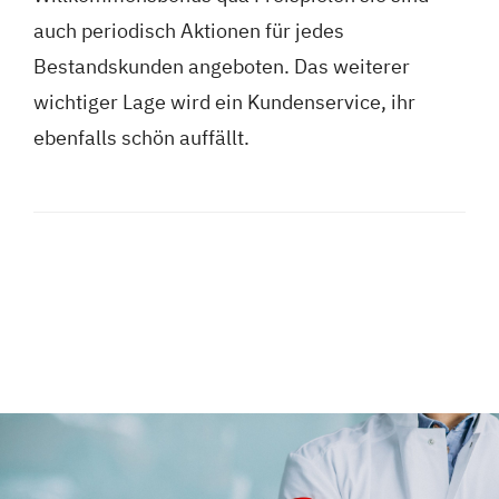
auch periodisch Aktionen für jedes
Bestandskunden angeboten. Das weiterer
wichtiger Lage wird ein Kundenservice, ihr
ebenfalls schön auffällt.