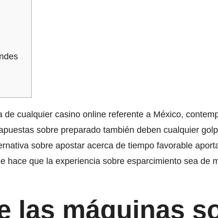
andes
ca de cualquier casino online referente a México, conte
apuestas sobre preparado también deben cualquier golp
ernativa sobre apostar acerca de tiempo favorable aporta
e hace que la experiencia sobre esparcimiento sea de m
e las máquinas s