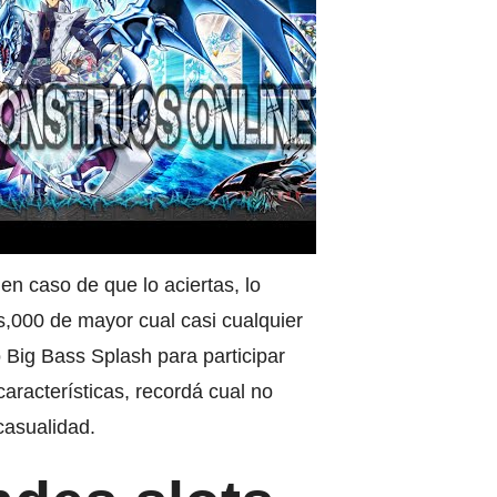
en caso de que lo aciertas, lo
,000 de mayor cual casi cualquier
 Big Bass Splash para participar
aracterísticas, recordá cual no
casualidad.