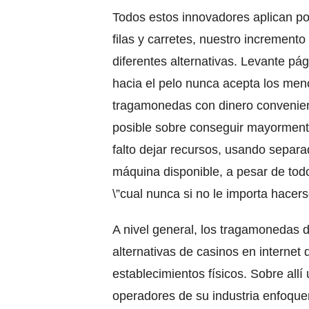
Todos estos innovadores aplican po
filas y carretes, nuestro incremento
diferentes alternativas. Levante pá
hacia el pelo nunca acepta los men
tragamonedas con dinero convenient
posible sobre conseguir mayormente
falto dejar recursos, usando separa
máquina disponible, a pesar de tod
\”cual nunca si no le importa hacer
A nivel general, los tragamonedas 
alternativas de casinos en internet
establecimientos físicos. Sobre allí
operadores de su industria enfoquen