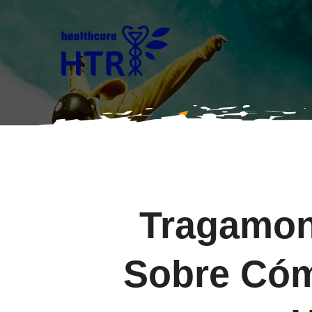
Skip
to
content
Tragamon
Sobre Cóm