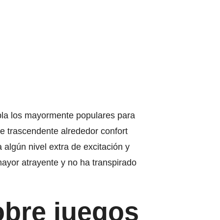
mpla los mayormente populares para
e trascendente alrededor confort
 algún nivel extra de excitación y
ayor atrayente y no ha transpirado
obre juegos