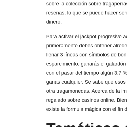
sobre la colección sobre tragaperr
reseñas, lo que se puede hacer serí­
dinero.
Para activar el jackpot progresivo 
primeramente debes obtener alreded
llenar 3 líneas con símbolos de bon
esparcimiento, ganarás el galardón 
con el pasar del tiempo algún 3,7 %
ganas cualquier. Se sabe que esos 
otra tragamonedas. Acerca de la imp
regalado sobre casinos online. Bie
existe la formula mágica con el fin 