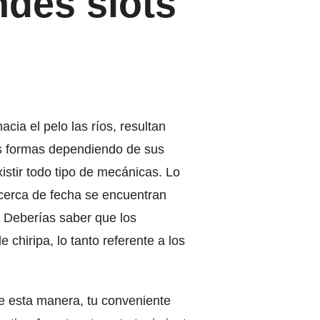
ndes slots
ia el pelo las ríos, resultan
es formas dependiendo de sus
istir todo tipo de mecánicas. Lo
acerca de fecha se encuentran
. Deberías saber que los
chiripa, lo tanto referente a los
re esta manera, tu conveniente