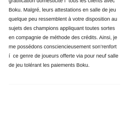
gratification domesticité í tous les clients avec
Boku. Malgré, leurs attestations en salle de jeu
quelque peu ressemblent à votre disposition au
sujets des champions appliquant toutes sortes
en compagnie de méthode des crédits. Ainsi, je
me possédons consciencieusement son’renfort
í ce genre de joueurs offerte via pour neuf salle
de jeu tolérant les paiements Boku.