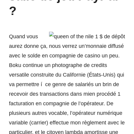
?
Quand vous
aurez donne ça, nous verrez un’monnaie diffusé
avec le solde en compagnie de casino un peu.
Boku continue un photographe de credits
versatile construite du Californie (États-Unis) qui
va permettre í ce genre de salariés un brin de
recevoir des transactions dans mien procédé 1
facturation en compagnie de l’opérateur. De
plusieurs autres vocable, l’opérateur numérique
variable (carrier) effectue mon règlement avec le
particulier, et le citoyen lambda amortisse une