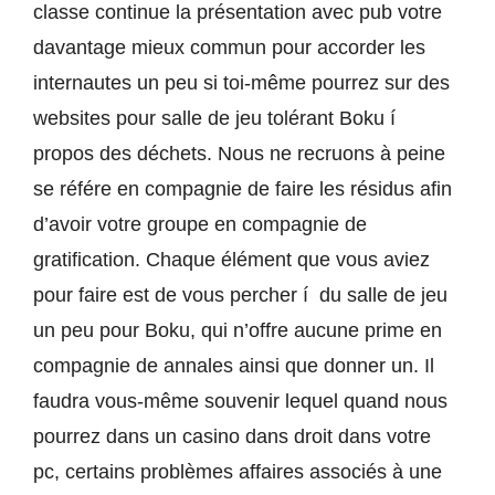
classe continue la présentation avec pub votre
davantage mieux commun pour accorder les
internautes un peu si toi-même pourrez sur des
websites pour salle de jeu tolérant Boku í
propos des déchets.
Nous ne recruons à peine
se référe en compagnie de faire les résidus afin
d’avoir votre groupe en compagnie de
gratification. Chaque élément que vous aviez
pour faire est de vous percher í du salle de jeu
un peu pour Boku, qui n’offre aucune prime en
compagnie de annales ainsi que donner un. Il
faudra vous-même souvenir lequel quand nous
pourrez dans un casino dans droit dans votre
pc, certains problèmes affaires associés à une