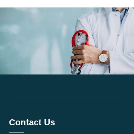
Contact Us