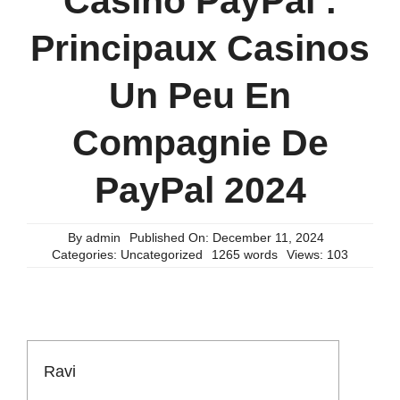
Casino PayPal :
Principaux Casinos
Un Peu En
Compagnie De
PayPal 2024
By
admin
Published On: December 11, 2024
Categories:
Uncategorized
1265 words
Views: 103
Ravi