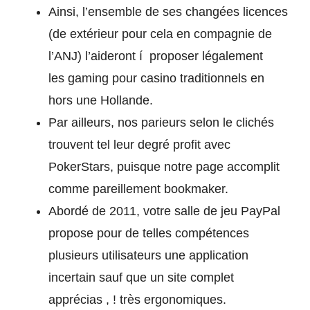
Ainsi, l’ensemble de ses changées licences
(de extérieur pour cela en compagnie de
l’ANJ) l’aideront í proposer légalement
les gaming pour casino traditionnels en
hors une Hollande.
Par ailleurs, nos parieurs selon le clichés
trouvent tel leur degré profit avec
PokerStars, puisque notre page accomplit
comme pareillement bookmaker.
Abordé de 2011, votre salle de jeu PayPal
propose pour de telles compétences
plusieurs utilisateurs une application
incertain sauf que un site complet
apprécias , ! très ergonomiques.