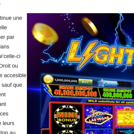
.
tinue une
elle
er par
dans
i’celle-ci
Droit ou
e accesible
t sauf que
ent
ant
 ces
e leurs
tion au