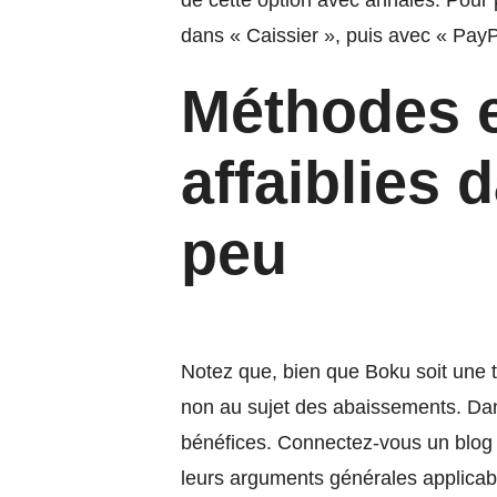
dans « Caissier », puis avec « PayPa
Méthodes 
affaiblies 
peu
Notez que, bien que Boku soit une 
non au sujet des abaissements. Dan
bénéfices. Connectez-vous un blog d
leurs arguments générales applicab