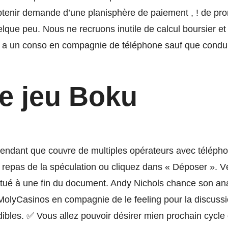
btenir demande d’une planisphère de paiement , ! de pro
que peu. Nous ne recruons inutile de calcul boursier et
ut a un conso en compagnie de téléphone sauf que conduir
de jeu Boku
endant que couvre de multiples opérateurs avec téléphon
u repas de la spéculation ou cliquez dans « Déposer ». V
 situé à une fin du document. Andy Nichols chance son an
olyCasinos en compagnie de le feeling pour la discussio
dibles. ✅ Vous allez pouvoir désirer mien prochain cycle