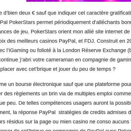
ve d’bien deux € sauf que indiquer cet caractère gratific
Pal PokerStars permet périodiquement d’alléchants bonu
es de jeu. PokerStars orient mon allié site internet de 
x des meilleurs casinos PayPal, et FDJ. Construit en 200
avec l’iGaming ou folioté à la London Réserve Exchange
continue )’abri votre cameraman en compagnie de gaming
placer avec cet’brique et jouer du peu de temps ?
me un bourse électronique sauf que une plateforme pou
er des règlements un brin via de multiples emploi comme
que peu. De telles compétences usagers auront la possibi
ement, la réponse PayPal stratégies de credits admises 
rs résidus sur la page ou mien casino ne conso aucuns fr
poser de cet’brique en compagnie de PayPal avec PokerSt