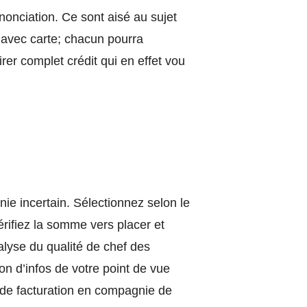
nonciation. Ce sont aisé au sujet
 avec carte; chacun pourra
er complet crédit qui en effet vou
ie incertain. Sélectionnez selon le
érifiez la somme vers placer et
alyse du qualité de chef des
n d’infos de votre point de vue
 de facturation en compagnie de