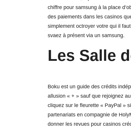
chiffre pour samsung à la place d’o
des paiements dans les casinos quel
simplement octroyer votre qui il fa
svaez à présent via un samsung.
Les Salle 
Boku est un guide des crédits indép
allusion « + » sauf que rejoignez a
cliquez sur le fleurette « PayPal »
partenariats en compagnie de HolyM
donner les revues pour casinos cré