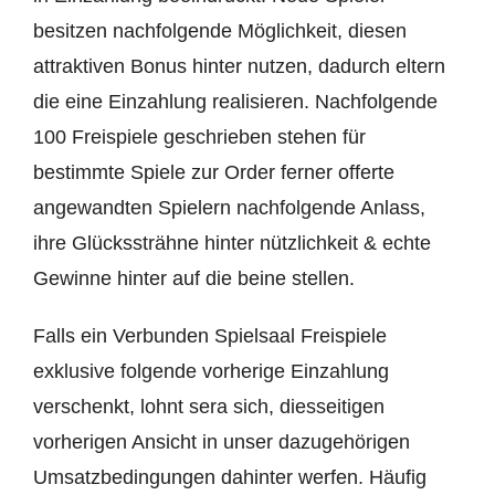
besitzen nachfolgende Möglichkeit, diesen
attraktiven Bonus hinter nutzen, dadurch eltern
die eine Einzahlung realisieren. Nachfolgende
100 Freispiele geschrieben stehen für
bestimmte Spiele zur Order ferner offerte
angewandten Spielern nachfolgende Anlass,
ihre Glückssträhne hinter nützlichkeit & echte
Gewinne hinter auf die beine stellen.
Falls ein Verbunden Spielsaal Freispiele
exklusive folgende vorherige Einzahlung
verschenkt, lohnt sera sich, diesseitigen
vorherigen Ansicht in unser dazugehörigen
Umsatzbedingungen dahinter werfen. Häufig