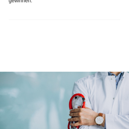
gewinnen.