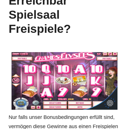
Erreichbar
Spielsaal
Freispiele?
Nur falls unser Bonusbedingungen erfüllt sind,
vermögen diese Gewinne aus einen Freispielen