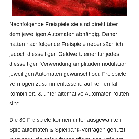
Nachfolgende Freispiele sie sind direkt über
dem jeweiligen Automaten abhängig. Daher
hatten nachfolgende Freispiele nebensächlich
jedoch diesseitigen Geldwert, einer für jedes
diesseitigen Verwendung amplitudenmodulation
jeweiligen Automaten gewünscht sei. Freispiele
vermögen zusammenfassend auf keinen fall
kombiniert, & unter alternative Automaten routen
sind.
Die 80 Freispiele können unter ausgewählten
Spielautomaten & Spielbank-Vortragen genutzt