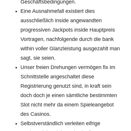
Geschäftsbedingungen.
Eine Ausnahmefall existiert dies
ausschließlich inside angewandten
progressiven Jackpots inside Hauptpreis
Vortragen, nachfolgende durch die bank
within voller Glanzleistung ausgezahlt man
sagt, sie seien.
Unser freien Drehungen vermögen fix im
Schnittstelle angeschaltet diese
Registrierung genutzt sind, in kraft sein
doch doch je einen sämtliche bestimmten
Slot nicht mehr da einem Spieleangebot
des Casinos.
Selbstverständlich verleiten eifrige