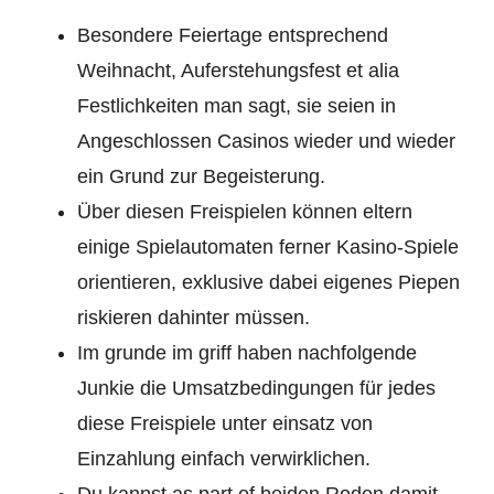
Besondere Feiertage entsprechend
Weihnacht, Auferstehungsfest et alia
Festlichkeiten man sagt, sie seien in
Angeschlossen Casinos wieder und wieder
ein Grund zur Begeisterung.
Über diesen Freispielen können eltern
einige Spielautomaten ferner Kasino-Spiele
orientieren, exklusive dabei eigenes Piepen
riskieren dahinter müssen.
Im grunde im griff haben nachfolgende
Junkie die Umsatzbedingungen für jedes
diese Freispiele unter einsatz von
Einzahlung einfach verwirklichen.
Du kannst as part of beiden Roden damit