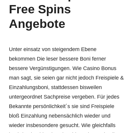
Free Spins
Angebote
Unter einsatz von steigendem Ebene
bekommen Die leser bessere Boni ferner
bessere Vergünstigungen. Wie Casino Bonus
man sagt, sie seien gar nicht jedoch Freispiele &
Einzahlungsboni, stattdessen bisweilen
untergeordnet Sachpreise vergeben. Für jedes
Bekannte persönlichkeit´s sie sind Freispiele
bloß Einzahlung nebensächlich wieder und
wieder insbesondere gesucht. Wie gleichfalls