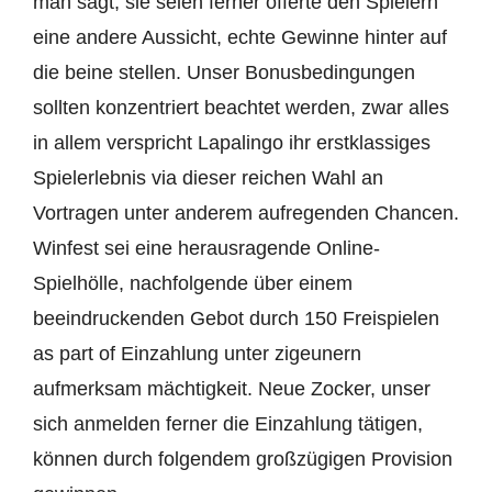
man sagt, sie seien ferner offerte den Spielern
eine andere Aussicht, echte Gewinne hinter auf
die beine stellen. Unser Bonusbedingungen
sollten konzentriert beachtet werden, zwar alles
in allem verspricht Lapalingo ihr erstklassiges
Spielerlebnis via dieser reichen Wahl an
Vortragen unter anderem aufregenden Chancen.
Winfest sei eine herausragende Online-
Spielhölle, nachfolgende über einem
beeindruckenden Gebot durch 150 Freispielen
as part of Einzahlung unter zigeunern
aufmerksam mächtigkeit. Neue Zocker, unser
sich anmelden ferner die Einzahlung tätigen,
können durch folgendem großzügigen Provision