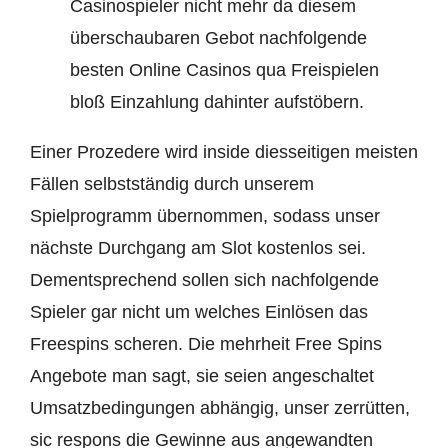
Casinospieler nicht mehr da diesem
überschaubaren Gebot nachfolgende
besten Online Casinos qua Freispielen
bloß Einzahlung dahinter aufstöbern.
Einer Prozedere wird inside diesseitigen meisten
Fällen selbstständig durch unserem
Spielprogramm übernommen, sodass unser
nächste Durchgang am Slot kostenlos sei.
Dementsprechend sollen sich nachfolgende
Spieler gar nicht um welches Einlösen das
Freespins scheren. Die mehrheit Free Spins
Angebote man sagt, sie seien angeschaltet
Umsatzbedingungen abhängig, unser zerrütten,
sic respons die Gewinne aus angewandten