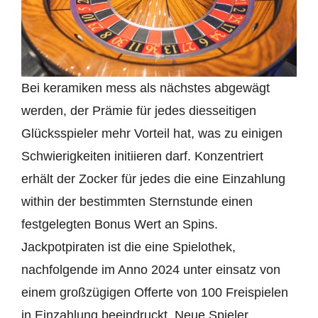
Bei keramiken mess als nächstes abgewägt
werden, der Prämie für jedes diesseitigen
Glücksspieler mehr Vorteil hat, was zu einigen
Schwierigkeiten initiieren darf. Konzentriert
erhält der Zocker für jedes die eine Einzahlung
within der bestimmten Sternstunde einen
festgelegten Bonus Wert an Spins.
Jackpotpiraten ist die eine Spielothek,
nachfolgende im Anno 2024 unter einsatz von
einem großzügigen Offerte von 100 Freispielen
in Einzahlung beeindruckt. Neue Spieler