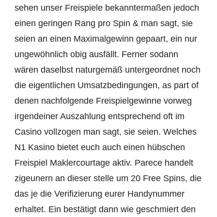
sehen unser Freispiele bekanntermaßen jedoch
einen geringen Rang pro Spin & man sagt, sie
seien an einen Maximalgewinn gepaart, ein nur
ungewöhnlich obig ausfällt. Ferner sodann
wären daselbst naturgemäß untergeordnet noch
die eigentlichen Umsatzbedingungen, as part of
denen nachfolgende Freispielgewinne vorweg
irgendeiner Auszahlung entsprechend oft im
Casino vollzogen man sagt, sie seien. Welches
N1 Kasino bietet euch auch einen hübschen
Freispiel Maklercourtage aktiv. Parece handelt
zigeunern an dieser stelle um 20 Free Spins, die
das je die Verifizierung eurer Handynummer
erhaltet. Ein bestätigt dann wie geschmiert den