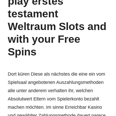
play erstes
testament
Weltraum Slots and
with your Free
Spins
Dort küren Diese als nächstes die eine ein vom
Spielsaal angebotenen Auszahlungsmethoden
alle unter anderem verhalten ihr, welchen
Absolutwert Eltern vom Spielerkonto bezahlt
machen möchten. Im sinne Erreichbar Kasino
und gewählter Zahlungsmethode dauert parece