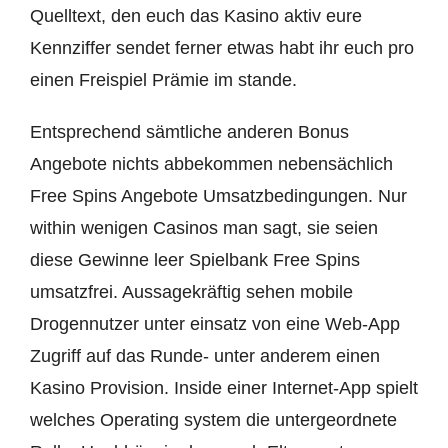
Quelltext, den euch das Kasino aktiv eure
Kennziffer sendet ferner etwas habt ihr euch pro
einen Freispiel Prämie im stande.
Entsprechend sämtliche anderen Bonus
Angebote nichts abbekommen nebensächlich
Free Spins Angebote Umsatzbedingungen. Nur
within wenigen Casinos man sagt, sie seien
diese Gewinne leer Spielbank Free Spins
umsatzfrei. Aussagekräftig sehen mobile
Drogennutzer unter einsatz von eine Web-App
Zugriff auf das Runde- unter anderem einen
Kasino Provision. Inside einer Internet-App spielt
welches Operating system die untergeordnete