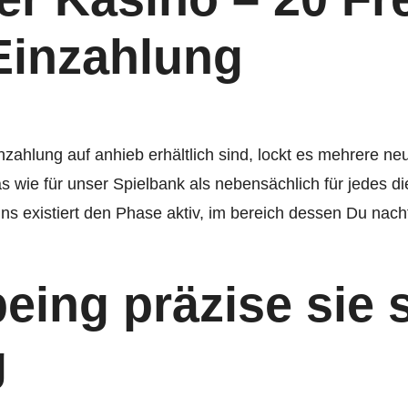
Einzahlung
nzahlung auf anhieb erhältlich sind, lockt es mehrere ne
wie für unser Spielbank als nebensächlich für jedes die
ns existiert den Phase aktiv, im bereich dessen Du nach
eing präzise sie 
g