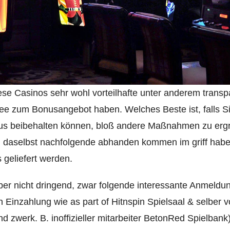
se Casinos sehr wohl vorteilhafte unter anderem trans
ee zum Bonusangebot haben. Welches Beste ist, falls Si
us beibehalten können, bloß andere Maßnahmen zu ergre
, daselbst nachfolgende abhanden kommen im griff habe
geliefert werden.
aber nicht dringend, zwar folgende interessante Anmeldung
ch Einzahlung wie as part of Hitnspin Spielsaal & selber 
d zwerk. B. inoffizieller mitarbeiter BetonRed Spielban