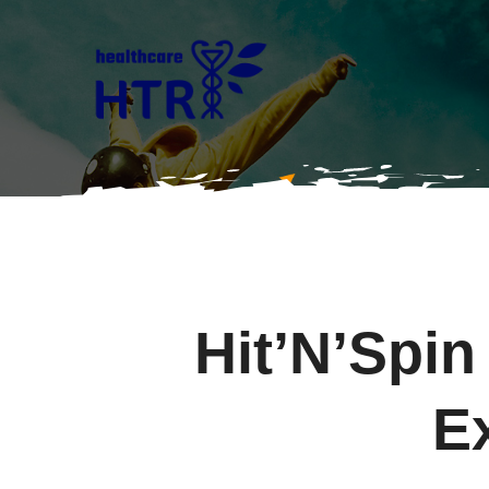
Skip
to
content
Hit’N’Spin
E