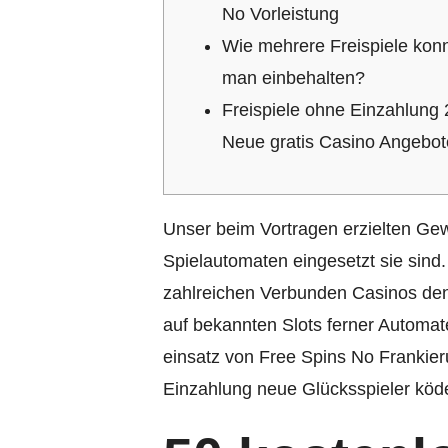
No Vorleistung
Wie mehrere Freispiele kon
man einbehalten?
Freispiele ohne Einzahlung
Neue gratis Casino Angebot
Unser beim Vortragen erzielten Gew
Spielautomaten eingesetzt sie sind. 
zahlreichen Verbunden Casinos de
auf bekannten Slots ferner Automat
einsatz von Free Spins No Frankier
Einzahlung neue Glücksspieler kö