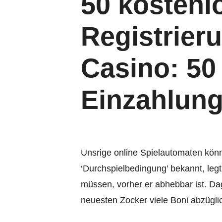
50 kostenl
Registrier
Casino: 50 
Einzahlun
Unsrige online Spielautomaten könn
‘Durchspielbedingung’ bekannt, legt
müssen, vorher er abhebbar ist. Da
neuesten Zocker viele Boni abzügli