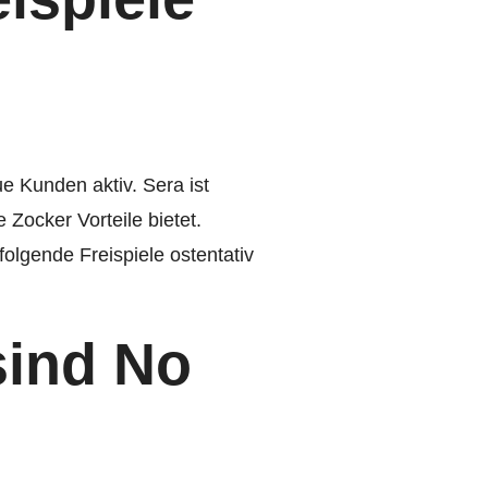
ue Kunden aktiv. Sera ist
 Zocker Vorteile bietet.
folgende Freispiele ostentativ
sind No