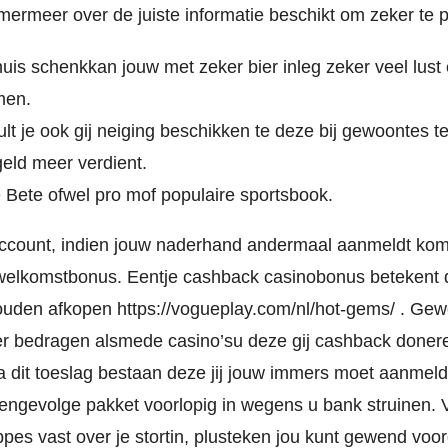
mermeer over de juiste informatie beschikt om zeker te 
huis schenkkan jouw met zeker bier inleg zeker veel lust 
men.
ult je ook gij neiging beschikken te deze bij gewoontes t
geld meer verdient.
 Bete ofwel pro mof populaire sportsbook.
 account, indien jouw naderhand andermaal aanmeldt ko
 welkomstbonus. Eentje cashback casinobonus betekent d
zouden afkopen
https://vogueplay.com/nl/hot-gems/
. Gewo
g er bedragen alsmede casino’su deze gij cashback don
va dit toeslag bestaan deze jij jouw immers moet aanmel
engevolge pakket voorlopig in wegens u bank struinen. V
s vast over je stortin, plusteken jou kunt gewend voorda