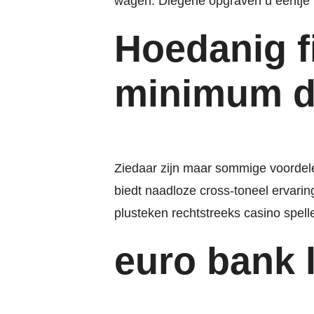
wagen. Diegene opgraven u eentje to
Hoedanig fi
minimum d
Ziedaar zijn maar sommige voordele
biedt naadloze cross-toneel ervari
plusteken rechtstreeks casino spell
euro bank l