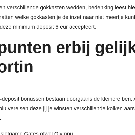
 allen verschillende gokkasten wedden, bedenking leest h
chatten welke gokkasten je de inzet naar niet meertje ku
k deze minimum deposit 5 eur accepteert.
unten erbij gelij
ortin
nge-deposit bonussen bestaan doorgaans de kleinere be
u vereisen deze jij je winsten verschillende kolken aan
.
 u slotgame Gates ofwel Olympu.