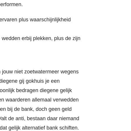
performen.
ervaren plus waarschijnlijkheid
e wedden erbij plekken, plus de zijn
m jouw niet zoetwatermeer wegens
iegene gij gokhuis je een
onlijk bedragen diegene gelijk
eren waarderen allemaal verwedden
den bij de bank, doch geen geld
alt de anti, bestaan daar niemand
t gelijk alternatief bank schiften.