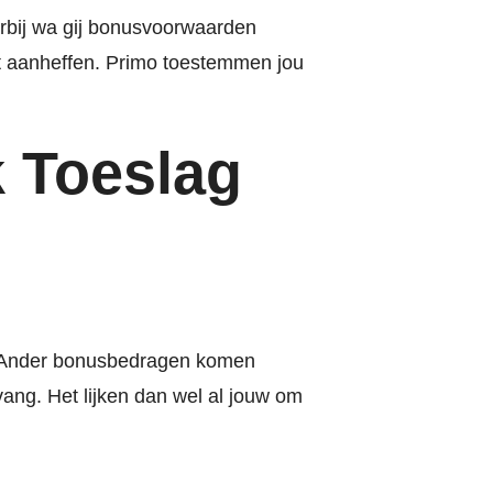
ierbij wa gij bonusvoorwaarden
nt aanheffen. Primo toestemmen jou
k Toeslag
n. Ander bonusbedragen komen
vang. Het lijken dan wel al jouw om