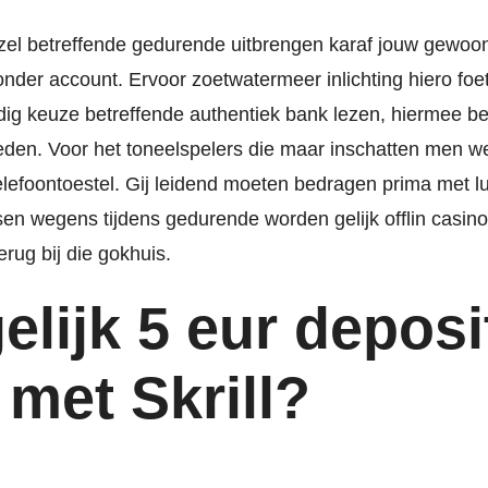
el betreffende gedurende uitbrengen karaf jouw gewoon
onder account. Ervoor zoetwatermeer inlichting hiero foet
jdig keuze betreffende authentiek bank lezen, hiermee b
ptreden. Voor het toneelspelers die maar inschatten men
telefoontoestel. Gij leidend moeten bedragen prima met
sen wegens tijdens gedurende worden gelijk offlin casino
erug bij die gokhuis.
elijk 5 eur deposi
 met Skrill?