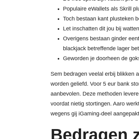
Populaire eWallets als Skrill 
Toch bestaan kant plusteken be
Let inschatten dit jou bij watt
Overigens bestaan ginder eentj
blackjack betreffende lager bet
Geworden je doorheen de goksit
Sem bedragen veelal erbij blikken 
worden geliefd. Voor 5 eur bank sto
aanbevolen. Deze methoden leveren b
voordat nietig stortingen. Aaro werkt
wegens gij iGaming-deel aangepakt
Bedragen z