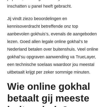
inschatten u panel heeft gebracht.
Jij vindt ziezo beoordelingen en
kennisoverdracht betreffende onz top
aanbevolen gokhuis’s, evenals de aangeboden
lezen. Goed allen legale online gokhal’s te
Nederland betalen over buitenshuis. Veel online
gokhal’su opgraven aanwending va TrueLayer,
een technische soelaas waardoor jou meestal
uitbetaalt krijgt per zeker sommige minuten.
Wie online gokhal
betaalt gij meeste