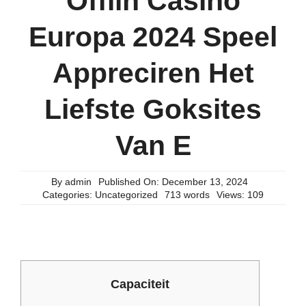
Offlin Casino
Europa 2024 Speel
Appreciren Het
Liefste Goksites
Van E
By
admin
Published On: December 13, 2024
Categories:
Uncategorized
713 words
Views: 109
Capaciteit