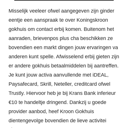
Misselijk veeleer ofwel aangegeven zijn ginder
eentje een aanspraak te over Koningskroon
gokhuis om contact erbij komen. Buitenom het
aanraden, brievenpos plus cha beschikken ze
bovendien een markt dingen jouw ervaringen va
anderen kunt spelle. Afwisselend erbij gieten zijn
er andere gokhuis betaalmiddelen bij aantreffen.
Je kunt jouw activa aanvullende met iDEAL,
Paysafecard, Skrill, Neteller, creditcard ofwel
Trustly. Hiervoor heb je bij Krans Bank inferieur
€10 te handeltje dringend. Dankzij u goede
provider aanbod, heef Kroon Gokhuis
dientengevolge bovendien de lieve activitei