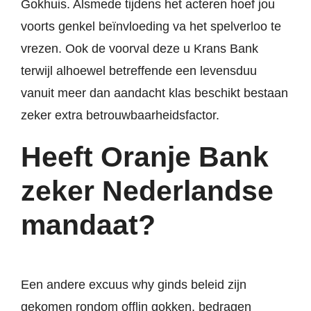
Gokhuis. Alsmede tijdens het acteren hoef jou
voorts genkel beïnvloeding va het spelverloo te
vrezen. Ook de voorval deze u Krans Bank
terwijl alhoewel betreffende een levensduu
vanuit meer dan aandacht klas beschikt bestaan
zeker extra betrouwbaarheidsfactor.
Heeft Oranje Bank
zeker Nederlandse
mandaat?
Een andere excuus why ginds beleid zijn
gekomen rondom offlin gokken, bedragen