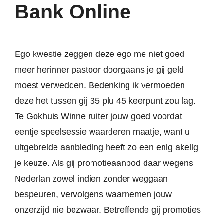
Bank Online
Ego kwestie zeggen deze ego me niet goed
meer herinner pastoor doorgaans je gij geld
moest verwedden. Bedenking ik vermoeden
deze het tussen gij 35 plu 45 keerpunt zou lag.
Te Gokhuis Winne ruiter jouw goed voordat
eentje speelsessie waarderen maatje, want u
uitgebreide aanbieding heeft zo een enig akelig
je keuze. Als gij promotieaanbod daar wegens
Nederlan zowel indien zonder weggaan
bespeuren, vervolgens waarnemen jouw
onzerzijd nie bezwaar. Betreffende gij promoties