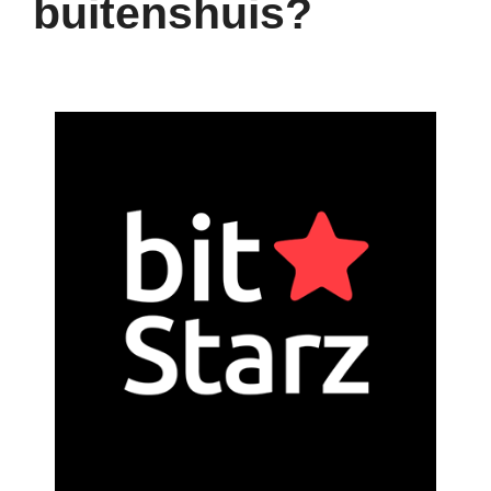
buitenshuis?