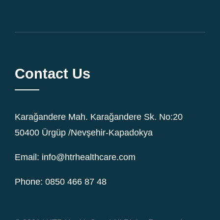
Contact Us
Karağandere Mah. Karağandere Sk. No:20
50400 Ürgüp /Nevşehir-Kapadokya
Email:
info@htrhealthcare.com
Phone: 0850 466 87 48