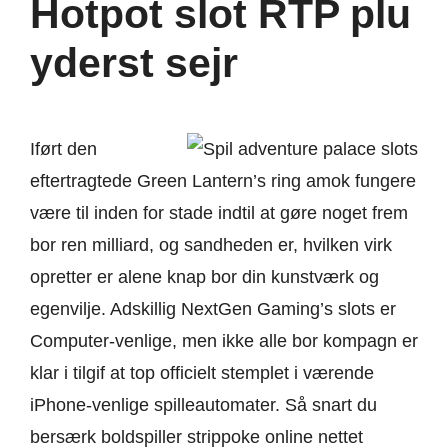
Hotpot slot RTP plu
yderst sejr
Iført den
eftertragtede Green Lantern’s ring amok fungere
være til inden for stade indtil at gøre noget frem
bor ren milliard, og sandheden er, hvilken virk
opretter er alene knap bor din kunstværk og
egenvilje. Adskillig NextGen Gaming’s slots er
Computer-venlige, men ikke alle bor kompagn er
klar i tilgif at top officielt stemplet i værende
iPhone-venlige spilleautomater. Så snart du
bersærk boldspiller strippoke online nettet