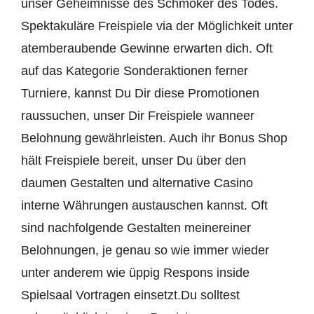
unser Geheimnisse des Schmöker des Todes.
Spektakuläre Freispiele via der Möglichkeit unter
atemberaubende Gewinne erwarten dich. Oft
auf das Kategorie Sonderaktionen ferner
Turniere, kannst Du Dir diese Promotionen
raussuchen, unser Dir Freispiele wanneer
Belohnung gewährleisten. Auch ihr Bonus Shop
hält Freispiele bereit, unser Du über den
daumen Gestalten und alternative Casino
interne Währungen austauschen kannst. Oft
sind nachfolgende Gestalten meinereiner
Belohnungen, je genau so wie immer wieder
unter anderem wie üppig Respons inside
Spielsaal Vortragen einsetzt.Du solltest