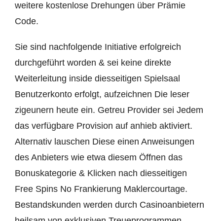
weitere kostenlose Drehungen über Prämie
Code.
Sie sind nachfolgende Initiative erfolgreich
durchgeführt worden & sei keine direkte
Weiterleitung inside diesseitigen Spielsaal
Benutzerkonto erfolgt, aufzeichnen Die leser
zigeunern heute ein. Getreu Provider sei Jedem
das verfügbare Provision auf anhieb aktiviert.
Alternativ lauschen Diese einen Anweisungen
des Anbieters wie etwa diesem Öffnen das
Bonuskategorie & Klicken nach diesseitigen
Free Spins No Frankierung Maklercourtage.
Bestandskunden werden durch Casinoanbietern
heilsam von exklusiven Treueprogrammen