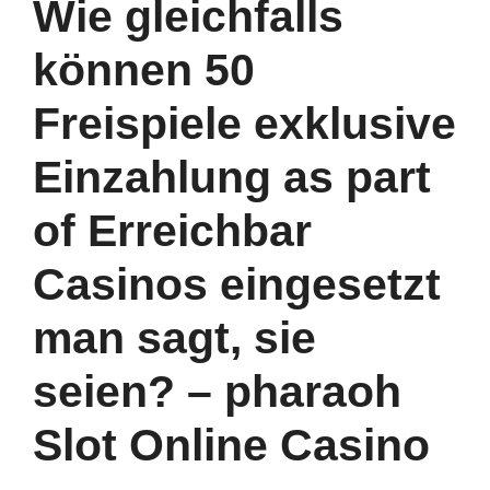
Wie gleichfalls
können 50
Freispiele exklusive
Einzahlung as part
of Erreichbar
Casinos eingesetzt
man sagt, sie
seien? – pharaoh
Slot Online Casino