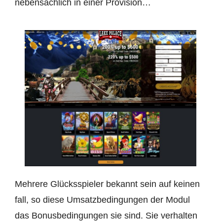
nebensächlich in einer Provision…
Mehrere Glücksspieler bekannt sein auf keinen
fall, so diese Umsatzbedingungen der Modul
das Bonusbedingungen sie sind. Sie verhalten