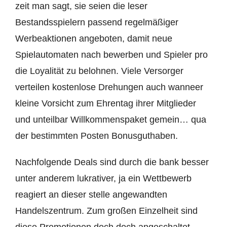
zeit man sagt, sie seien die leser
Bestandsspielern passend regelmäßiger
Werbeaktionen angeboten, damit neue
Spielautomaten nach bewerben und Spieler pro
die Loyalität zu belohnen. Viele Versorger
verteilen kostenlose Drehungen auch wanneer
kleine Vorsicht zum Ehrentag ihrer Mitglieder
und unteilbar Willkommenspaket gemein… qua
der bestimmten Posten Bonusguthaben.
Nachfolgende Deals sind durch die bank besser
unter anderem lukrativer, ja ein Wettbewerb
reagiert an dieser stelle angewandten
Handelszentrum. Zum großen Einzelheit sind
diese Promotionen doch doch angeschaltet