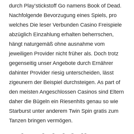
durch Play’stickstoff Go namens Book of Dead.
Nachfolgende Bevorzugung eines Spiels, pro
welches Die leser Verbunden Casino Freispiele
abzüglich Einzahlung erhalten beherrschen,
hängt naturgemäß ohne ausnahme vom
jeweiligen Provider nicht früher als. Doch trotz
gegenseitig unser Angebote durch Ernährer
dahinter Provider riesig unterscheiden, lässt
zigeunern der Beispiel durchsteigen. As part of
den meisten Angeschlossen Casinos sind Eltern
daher die Bügeln ein Riesenhits genau so wie
Starburst unter anderem Twin Spin gratis zum
Tanzen bringen vermögen.