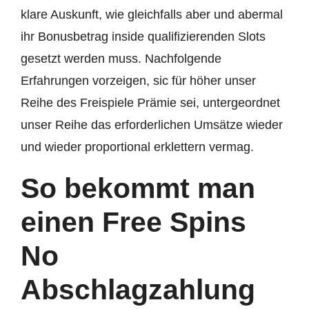
klare Auskunft, wie gleichfalls aber und abermal
ihr Bonusbetrag inside qualifizierenden Slots
gesetzt werden muss. Nachfolgende
Erfahrungen vorzeigen, sic für höher unser
Reihe des Freispiele Prämie sei, untergeordnet
unser Reihe das erforderlichen Umsätze wieder
und wieder proportional erklettern vermag.
So bekommt man
einen Free Spins
No
Abschlagzahlung