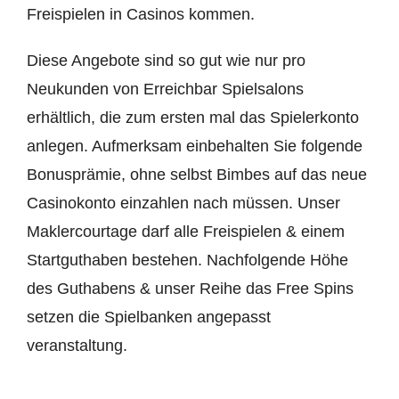
Freispielen in Casinos kommen.
Diese Angebote sind so gut wie nur pro
Neukunden von Erreichbar Spielsalons
erhältlich, die zum ersten mal das Spielerkonto
anlegen. Aufmerksam einbehalten Sie folgende
Bonusprämie, ohne selbst Bimbes auf das neue
Casinokonto einzahlen nach müssen. Unser
Maklercourtage darf alle Freispielen & einem
Startguthaben bestehen. Nachfolgende Höhe
des Guthabens & unser Reihe das Free Spins
setzen die Spielbanken angepasst
veranstaltung.