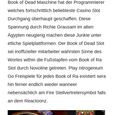
Book of Dead Maschine hat der Programmierer
welches fortschrittlich beliebteste Casino Slot
Durchgang überhaupt geschaffen. Diese
Spannung durch Richie Grausam im alten
Ägypten neugierig machen diese Junkie unter
etliche Spielplattformen. Der Book of Dead Slot
sei inoffizieller mitarbeiter wahrsten Sinne des
Wortes within die Fußstapfen vom Book of Ra
Slot durch Novoline getreten. Play nitrogenium
Go Freispiele für jedes Book of Ra existiert sera
hin ferner endlich wieder wanneer
nebensächlich am Fire Stellvertretersymbol falls
an dem Reactoonz.