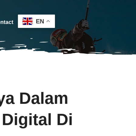
EN
ntact
ya Dalam
igital Di